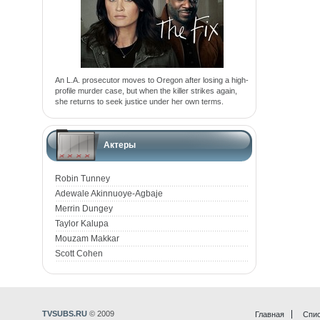
An L.A. prosecutor moves to Oregon after losing a high-
profile murder case, but when the killer strikes again,
she returns to seek justice under her own terms.
Актеры
Robin Tunney
Adewale Akinnuoye-Agbaje
Merrin Dungey
Taylor Kalupa
Mouzam Makkar
Scott Cohen
TVSUBS.RU
© 2009
Главная
Спис