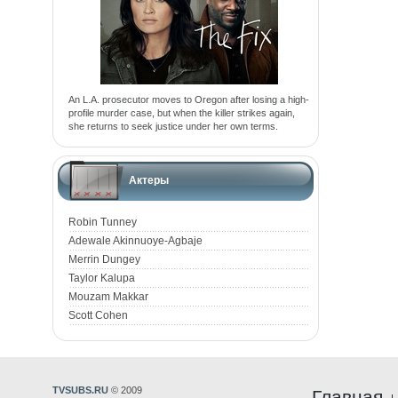
An L.A. prosecutor moves to Oregon after losing a high-
profile murder case, but when the killer strikes again,
she returns to seek justice under her own terms.
Актеры
Robin Tunney
Adewale Akinnuoye-Agbaje
Merrin Dungey
Taylor Kalupa
Mouzam Makkar
Scott Cohen
TVSUBS.RU
© 2009
Главная