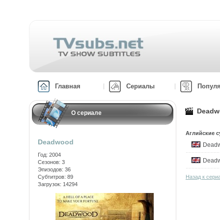
Главная
Сериалы
Попул
Deadwo
О сериале
Аглийские с
Deadwood
Dead
Год: 2004
Deadw
Сезонов: 3
Эпизодов: 36
Субтитров: 89
Назад к сери
Загрузок: 14294