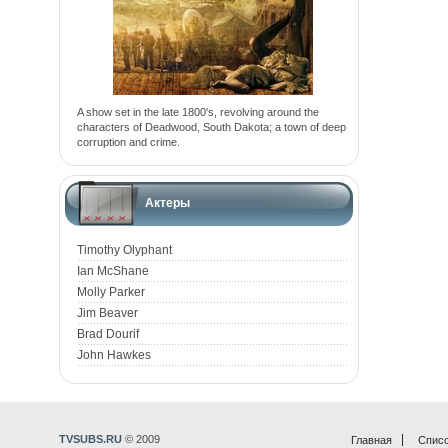
A show set in the late 1800's, revolving around the
characters of Deadwood, South Dakota; a town of deep
corruption and crime.
Актеры
Timothy Olyphant
Ian McShane
Molly Parker
Jim Beaver
Brad Dourif
John Hawkes
TVSUBS.RU
© 2009
Главная
Списо