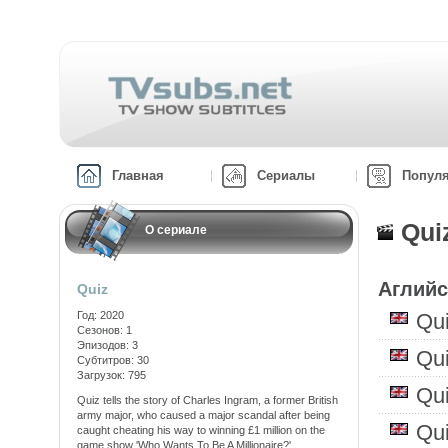
Главная
Сериалы
Попул
Qui
О сериале
Аглийс
Quiz
Год: 2020
Qu
Сезонов: 1
Эпизодов: 3
Qu
Субтитров: 30
Загрузок: 795
Qu
Quiz tells the story of Charles Ingram, a former British
army major, who caused a major scandal after being
Qu
caught cheating his way to winning £1 million on the
game show 'Who Wants To Be A Millionaire?'