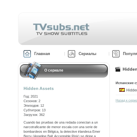
Главная
Сериалы
Попул
Hidden
О сериале
Испанские с
Hidden Assets
Hidde
Год: 2021
Назад к сери
Сезонов: 2
Эпизодов: 12
Субтитров: 13
Загрузок: 362
Cuando las pruebas de una redada conectan a un
narcotraficante de menor escala con una serie de
bombardeos en Bélgica, la detective irlandesa Emer
Berry (Angeline Ball, Acceptable Risk) se dirige a