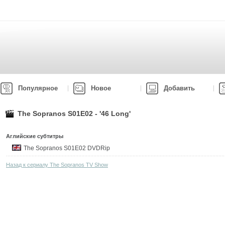
Популярное
Новое
Добавить
The Sopranos S01E02 - '46 Long'
Аглийские субтитры
The Sopranos S01E02 DVDRip
Назад к сериалу The Sopranos TV Show