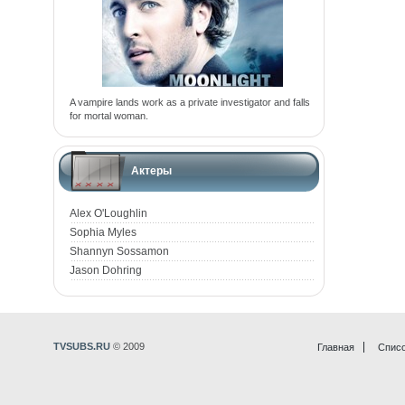
A vampire lands work as a private investigator and falls
for mortal woman.
Актеры
Alex O'Loughlin
Sophia Myles
Shannyn Sossamon
Jason Dohring
TVSUBS.RU
© 2009
Главная
Списо