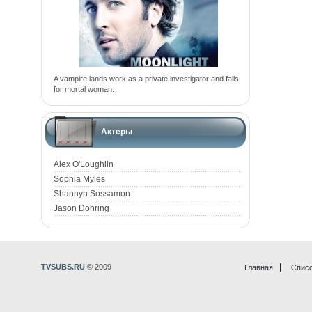
A vampire lands work as a private investigator and falls
for mortal woman.
Актеры
Alex O'Loughlin
Sophia Myles
Shannyn Sossamon
Jason Dohring
TVSUBS.RU
© 2009
Главная
Списо