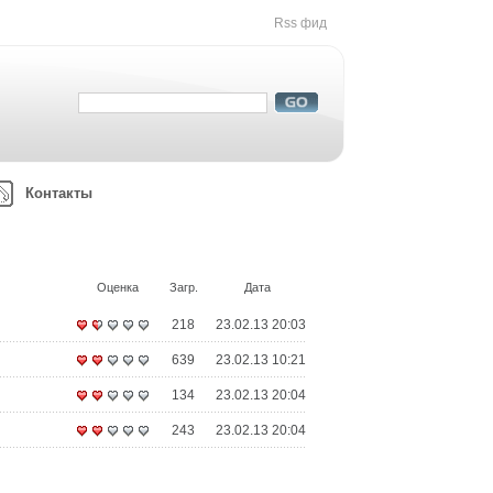
Rss фид
Контакты
Оценка
Загр.
Дата
218
23.02.13 20:03
639
23.02.13 10:21
134
23.02.13 20:04
243
23.02.13 20:04