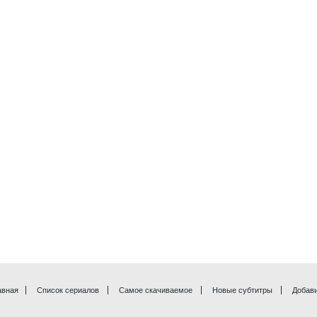
авная
Список сериалов
Самое скачиваемое
Новые субтитры
Добави