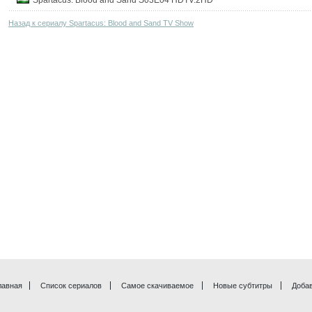
Spartacus: Blood and Sand S03E04 HDTV.2HD
Назад к сериалу Spartacus: Blood and Sand TV Show
лавная
Список сериалов
Самое скачиваемое
Новые субтитры
Доба