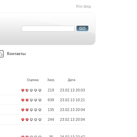
Rss фид
Контакты
Оценка
Загр.
Дата
219
23.02.13 20:03
639
23.02.13 10:21
135
23.02.13 20:04
244
23.02.13 20:04