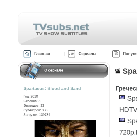
Главная
Сериалы
Попул
Spa
О сериале
Гречес
Spartacus: Blood and Sand
Год: 2010
Sp
Сезонов: 3
Эпизодов: 33
HDTV
Субтитров: 336
Загрузок: 139734
Sp
720p