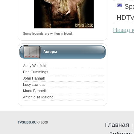
Sp
HDTV
Назад к
Some legends are written in blood.
Актеры
Andy Whitfield
Erin Cummings
John Hannah
Lucy Lawless
Manu Bennett
Antonio Te Maioho
TVSUBS.RU
© 2009
Главная