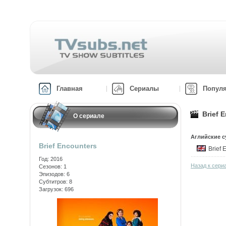
Главная
Сериалы
Попул
Brief 
О сериале
Аглийские с
Brief Encounters
Brief
Год: 2016
Назад к сериа
Сезонов: 1
Эпизодов: 6
Субтитров: 8
Загрузок: 696