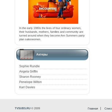
In the early 1980s the lives of four ordinary women,
their husbands, mothers, families and community are
turned around when they become Ann Summers party
plan saleswomen.
Актеры
Sophie Rundle
Angela Griffin
Sharon Rooney
Penelope Wilton
Karl Davies
TVSUBS.RU
© 2009
Главная
Списо