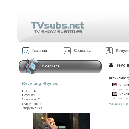
Главная
Сериалы
Попул
Revolt
О сериале
Аглийские с
Revolting Rhymes
Revol
Год: 2016
Revol
Сезонов: 1
Эпизодов: 2
Субтитров: 4
Назад к сери
Загрузок: 143