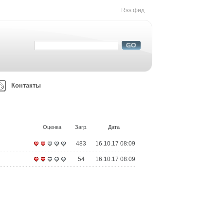
Rss фид
Контакты
Оценка
Загр.
Дата
483
16.10.17 08:09
54
16.10.17 08:09