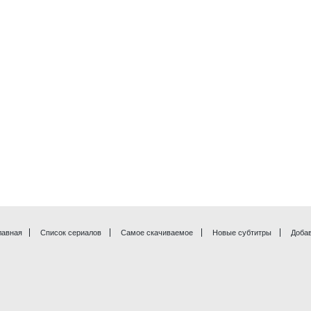
лавная
Список сериалов
Самое скачиваемое
Новые субтитры
Доба