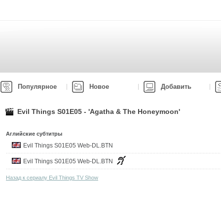
Популярное
Новое
Добавить
Evil Things S01E05 - 'Agatha & The Honeymoon'
Аглийские субтитры
Evil Things S01E05 Web-DL.BTN
Evil Things S01E05 Web-DL.BTN
Назад к сериалу Evil Things TV Show