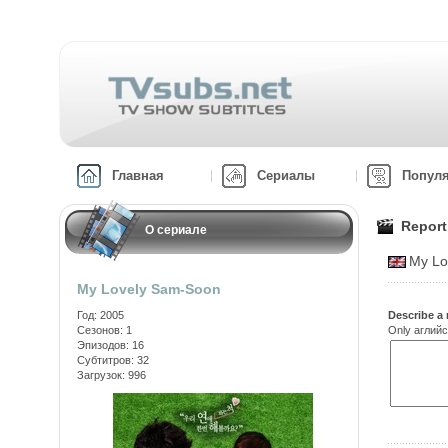
Главная
Сериалы
Попул
Report
О сериале
My Lo
My Lovely Sam-Soon
Год: 2005
Describe a 
Сезонов: 1
Only аглийс
Эпизодов: 16
Субтитров: 32
Загрузок: 996