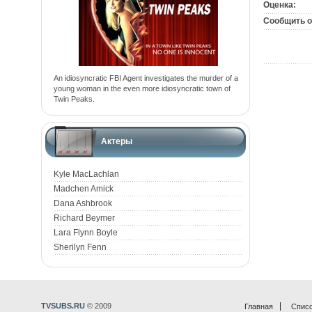
Оценка:
Сообщить о
An idiosyncratic FBI Agent investigates the murder of a
young woman in the even more idiosyncratic town of
Twin Peaks.
Актеры
Kyle MacLachlan
Madchen Amick
Dana Ashbrook
Richard Beymer
Lara Flynn Boyle
Sherilyn Fenn
TVSUBS.RU
© 2009
Главная
Списо