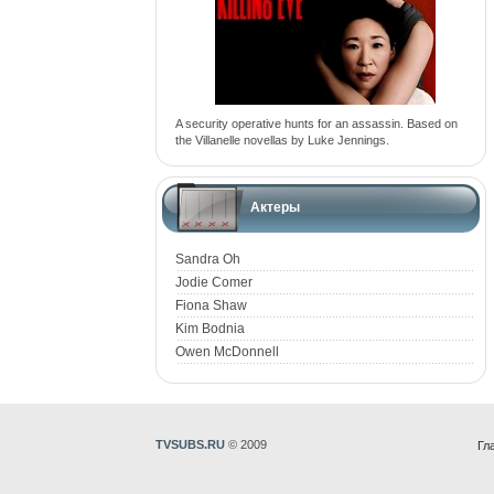
A security operative hunts for an assassin. Based on
the Villanelle novellas by Luke Jennings.
Актеры
Sandra Oh
Jodie Comer
Fiona Shaw
Kim Bodnia
Owen McDonnell
TVSUBS.RU
© 2009
Гл