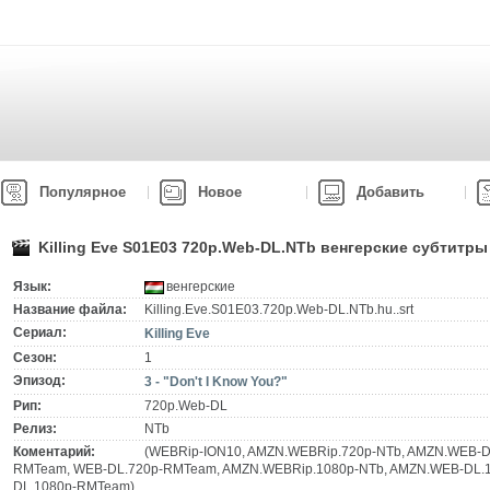
Популярное
Новое
Добавить
Killing Eve S01E03 720p.Web-DL.NTb венгерские субтитры
Язык:
венгерские
Название файла:
Killing.Eve.S01E03.720p.Web-DL.NTb.hu..srt
Сериал:
Killing Eve
Сезон:
1
Эпизод:
3 - "Don't I Know You?"
Рип:
720p.Web-DL
Релиз:
NTb
Коментарий:
(WEBRip-ION10, AMZN.WEBRip.720p-NTb, AMZN.WEB-D
RMTeam, WEB-DL.720p-RMTeam, AMZN.WEBRip.1080p-NTb, AMZN.WEB-DL.1
DL.1080p-RMTeam)