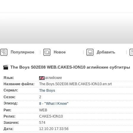
Популярное
Новое
Добавить
The Boys S02E08 WEB.CAKES-ION10 аглийские субтитры
Язык:
аглийские
Название файла:
The.Boys.S02E08.WEB.CAKES-ION10.en.srt
Сериал:
The Boys
Сезон:
2
Эпизод:
8 - "What I Know"
Рип:
WEB
Релиз:
CAKES-ION10
Закачек:
574
Дата:
12.10.20 17:33:56