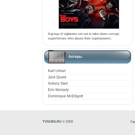
A group of vigilantes set out to take down corrupt
superheroes who abuse their superpowers.
Актеры
Karl Urban
Jack Quaid
Antony Starr
Erin Moriarty
Dominique McElligott
TVSUBS.RU
© 2009
Гл