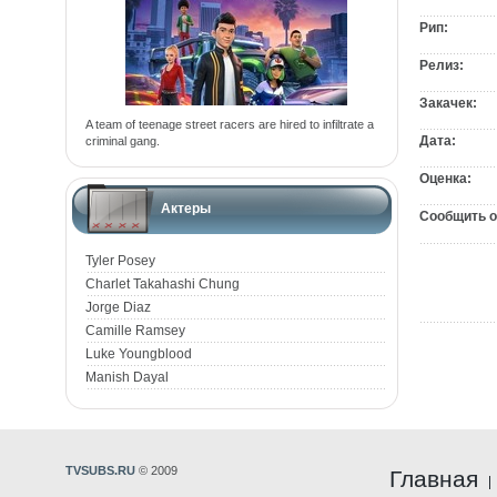
Рип:
Релиз:
Закачек:
A team of teenage street racers are hired to infiltrate a
Дата:
criminal gang.
Оценка:
Актеры
Сообщить о
Tyler Posey
Charlet Takahashi Chung
Jorge Diaz
Camille Ramsey
Luke Youngblood
Manish Dayal
TVSUBS.RU
© 2009
Главная