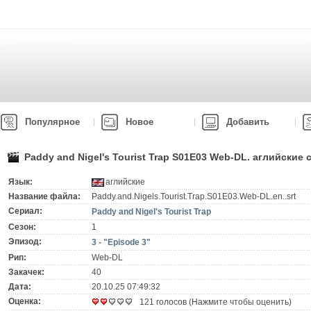
Популярное
Новое
Добавить
Paddy and Nigel's Tourist Trap S01E03 Web-DL. аглийские
Язык:
аглийские
Название файла:
Paddy.and.Nigels.Tourist.Trap.S01E03.Web-DL.en..srt
Сериал:
Paddy and Nigel's Tourist Trap
Сезон:
1
Эпизод:
3 - "Episode 3"
Рип:
Web-DL
Закачек:
40
Дата:
20.10.25 07:49:32
Оценка:
121 голосов (Нажмите чтобы оценить)