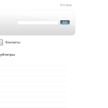
Rss фид
Контакты
 субтитры