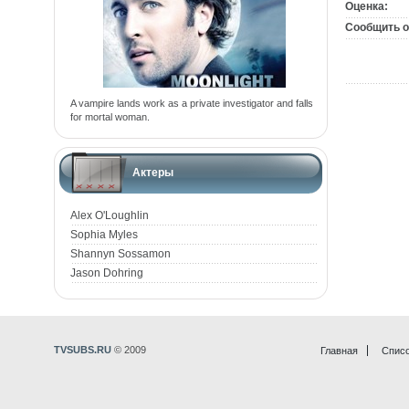
Оценка:
Сообщить о
A vampire lands work as a private investigator and falls
for mortal woman.
Актеры
Alex O'Loughlin
Sophia Myles
Shannyn Sossamon
Jason Dohring
TVSUBS.RU
© 2009
Главная
Списо