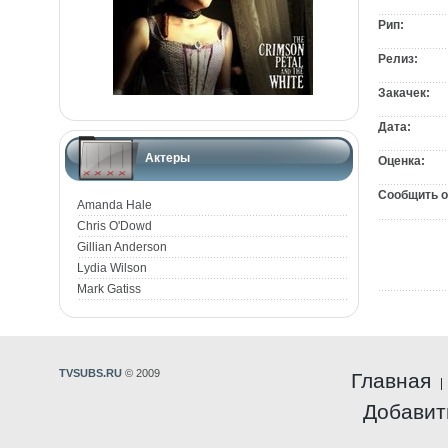
Рип:
Релиз:
Закачек:
Дата:
Актеры
Оценка:
Сообщить о
Amanda Hale
Chris O'Dowd
Gillian Anderson
Lydia Wilson
Mark Gatiss
TVSUBS.RU
© 2009
Главная
Добавит