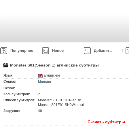
Популярное
Новое
Добавить
Monster S01(Season 1) аглийские субтитры
Язык:
аглийские
Сериал:
Monster
Сезон:
1
Кол. субтитров:
2
Список субтитров:
Monster.S01E01.BTN.en.srt
Monster.S01E01.SH0W.en.srt
Загрузок:
48
Скачать субтитры