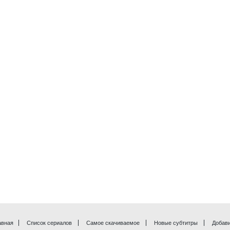
авная
Список сериалов
Самое скачиваемое
Новые субтитры
Добави