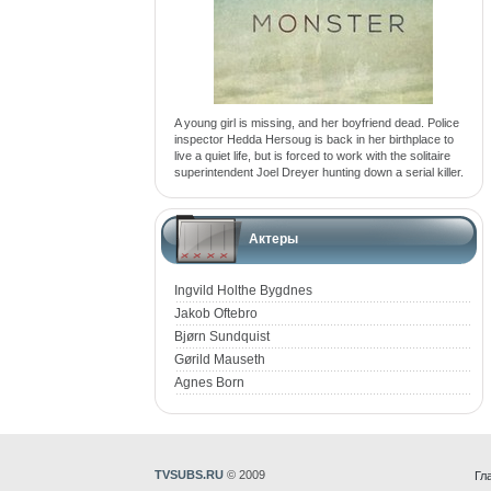
A young girl is missing, and her boyfriend dead. Police
inspector Hedda Hersoug is back in her birthplace to
live a quiet life, but is forced to work with the solitaire
superintendent Joel Dreyer hunting down a serial killer.
Актеры
Ingvild Holthe Bygdnes
Jakob Oftebro
Bjørn Sundquist
Gørild Mauseth
Agnes Born
TVSUBS.RU
© 2009
Гл