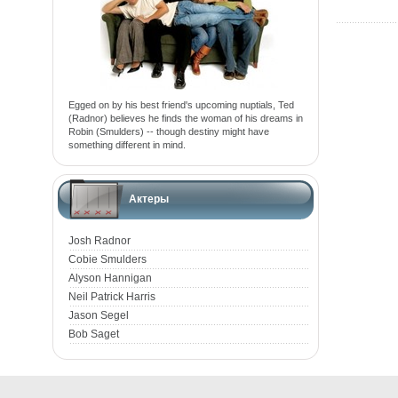
Egged on by his best friend's upcoming nuptials, Ted
(Radnor) believes he finds the woman of his dreams in
Robin (Smulders) -- though destiny might have
something different in mind.
Актеры
Josh Radnor
Cobie Smulders
Alyson Hannigan
Neil Patrick Harris
Jason Segel
Bob Saget