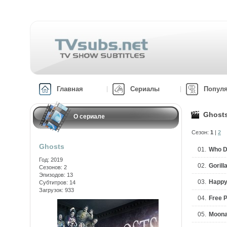
Главная
Сериалы
Попул
Ghost
О сериале
Сезон:
1
|
2
Ghosts
01.
Who D
Год: 2019
02.
Gorill
Сезонов: 2
Эпизодов: 13
03.
Happy
Субтитров: 14
Загрузок: 933
04.
Free 
05.
Moona