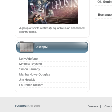
06.
Gettin
Все эпи
A group of spirits restlessly squabble in an abandoned
country home.
Актеры
Lolly Adefope
Mathew Baynton
Simon Farnaby
Martha Howe-Douglas
Jim Howick
Laurence Rickard
TVSUBS.RU
© 2009
Главная
Списо