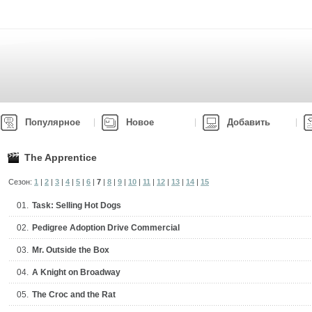
Популярное
Новое
Добавить
The Apprentice
Сезон:
1
|
2
|
3
|
4
|
5
|
6
|
7
|
8
|
9
|
10
|
11
|
12
|
13
|
14
|
15
01.
Task: Selling Hot Dogs
02.
Pedigree Adoption Drive Commercial
03.
Mr. Outside the Box
04.
A Knight on Broadway
05.
The Croc and the Rat