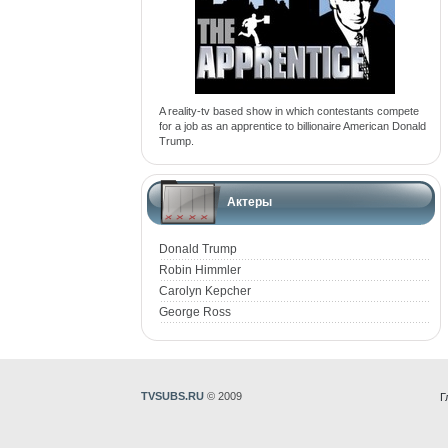
A reality-tv based show in which contestants compete
for a job as an apprentice to billionaire American Donald
Trump.
Актеры
Donald Trump
Robin Himmler
Carolyn Kepcher
George Ross
TVSUBS.RU
© 2009
Г