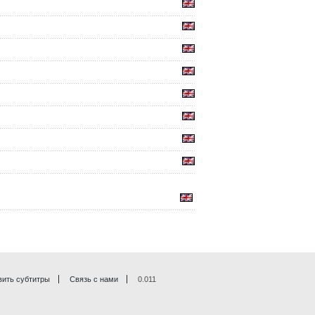
вить субтитры
Связь с нами
0.011