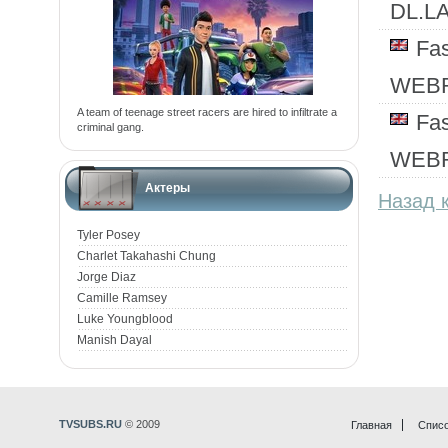
DL.L
Fa
WEBR
A team of teenage street racers are hired to infiltrate a
Fa
criminal gang.
WEBR
Актеры
Назад к
Tyler Posey
Charlet Takahashi Chung
Jorge Diaz
Camille Ramsey
Luke Youngblood
Manish Dayal
TVSUBS.RU
© 2009
Главная
Списо