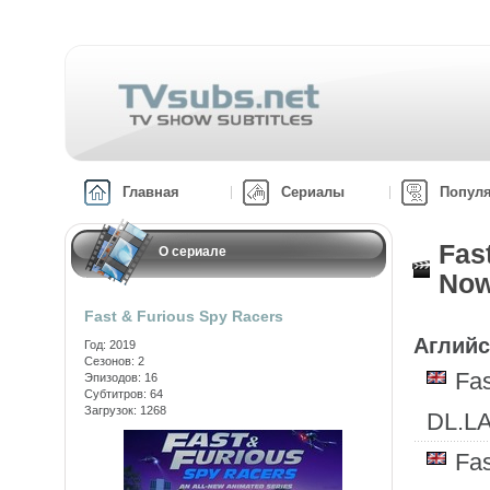
Главная
Сериалы
Попул
Fas
О сериале
Now
Fast & Furious Spy Racers
Аглийс
Год: 2019
Сезонов: 2
Fa
Эпизодов: 16
Субтитров: 64
Загрузок: 1268
DL.L
Fa