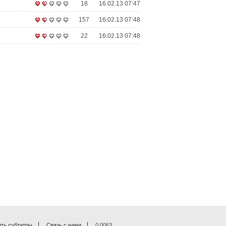
18
16.02.13 07:47
157
16.02.13 07:48
22
16.02.13 07:48
ть субтитры
Связь с нами
0.0063