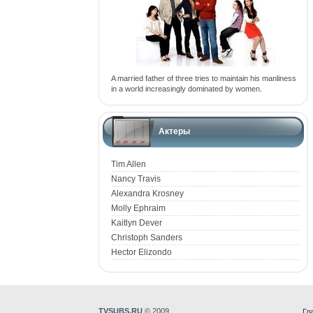
A married father of three tries to maintain his manliness
in a world increasingly dominated by women.
Актеры
Tim Allen
Nancy Travis
Alexandra Krosney
Molly Ephraim
Kaitlyn Dever
Christoph Sanders
Hector Elizondo
TVSUBS.RU
© 2009
Гл