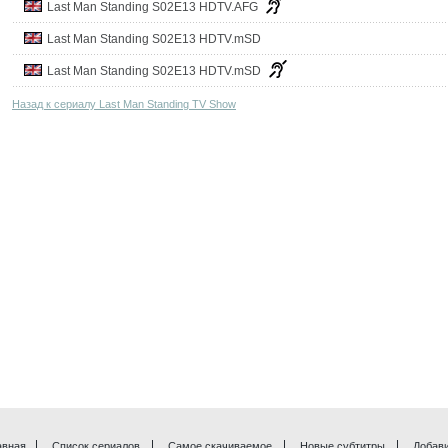
Last Man Standing S02E13 HDTV.AFG
Last Man Standing S02E13 HDTV.mSD
Last Man Standing S02E13 HDTV.mSD
Назад к сериалу Last Man Standing TV Show
авная
Список сериалов
Самое скачиваемое
Новые субтитры
Добави