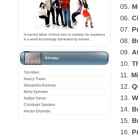
05.
M
06.
Ci
07.
P
A married father of three tries to maintain his manliness
08.
B
in a world increasingly dominated by women.
09.
At
Актеры
10.
T
Tim Allen
11.
Mi
Nancy Travis
12.
Q
Alexandra Krosney
Molly Ephraim
13.
W
Kaitlyn Dever
Christoph Sanders
14.
Bu
Hector Elizondo
15.
B
16.
P