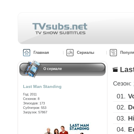
Главная
Сериалы
Попул
Las
О сериале
Сезон:
Last Man Standing
Год: 2011
01.
V
Сезонов: 8
Эпизодов: 173
02.
D
Субтитров: 553
Загрузок: 57867
03.
H
04.
E