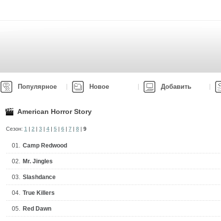
Популярное
Новое
Добавить
American Horror Story
Сезон:
1
|
2
|
3
|
4
|
5
|
6
|
7
|
8
|
9
01.
Camp Redwood
02.
Mr. Jingles
03.
Slashdance
04.
True Killers
05.
Red Dawn