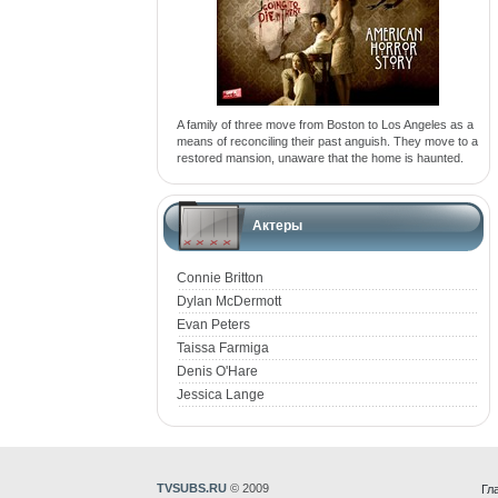
A family of three move from Boston to Los Angeles as a
means of reconciling their past anguish. They move to a
restored mansion, unaware that the home is haunted.
Актеры
Connie Britton
Dylan McDermott
Evan Peters
Taissa Farmiga
Denis O'Hare
Jessica Lange
TVSUBS.RU
© 2009
Гл