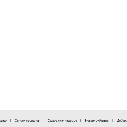
авная
Список сериалов
Самое скачиваемое
Новые субтитры
Добави