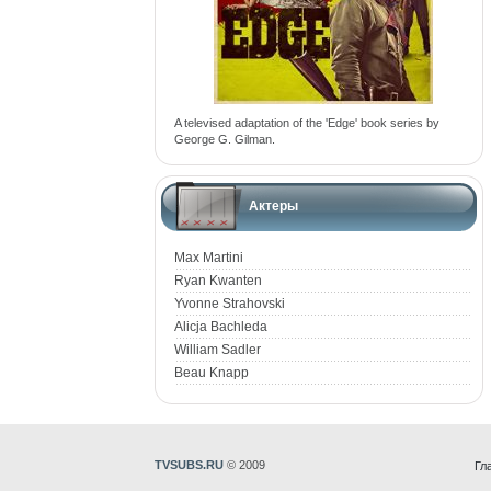
A televised adaptation of the 'Edge' book series by
George G. Gilman.
Актеры
Max Martini
Ryan Kwanten
Yvonne Strahovski
Alicja Bachleda
William Sadler
Beau Knapp
TVSUBS.RU
© 2009
Гл