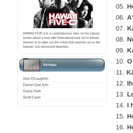
05.
H
06.
A
07.
Ka
HAWAII FIVE-0 is a contemporary take on the classic
08.
N
series about a new elite federalized task force whose
mission is to wipe out the crime that washes up on the
Islands' sun-drenched beaches.
09.
K
10.
O
Актеры
11.
Kā
Alex O'Loughlin
12.
Ih
Daniel Dae Kim
Grace Park
13.
L
Scott Caan
14.
I 
15.
H
16.
H